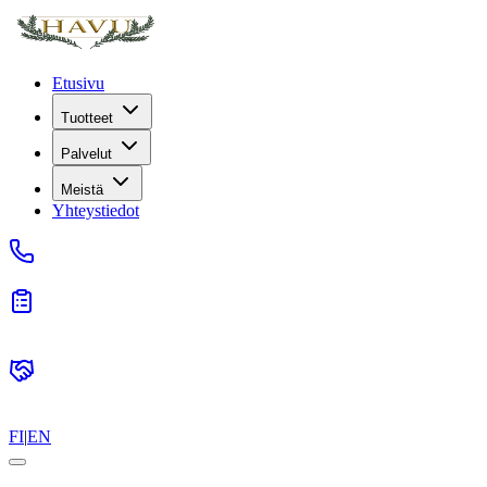
Etusivu
Tuotteet
Palvelut
Meistä
Yhteystiedot
FI
|
EN